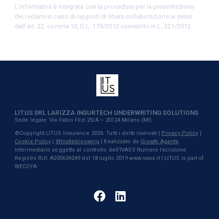
L’informativa è integrata con la procedura per la presentazione
dei reclami in caso di rapporti di libera collaborazione ai sensi
dell’art. 22, comma 10, D.L. 179/2012 convertito in L. 221/2012.
LITUS SRL LARIZZA INSURTECH UNDERWRITING SOLUTIONS
Sede legale: Via Fabio Filzi 25/A – 20124 Milano (MI)
©Copyright LITUS Insurance 2026. Tutti i diritti riservati |
Privacy Policy
|
Cookie Policy
|
Whistlebloowing
| Realizzato da
Growth Agents
Intermediario soggetto al controllo dell’IVASS Numero Iscrizione
Registro RUI: A000634249 del 18 luglio 2019 www.ivass.it | LITUS is part of
WECOYA