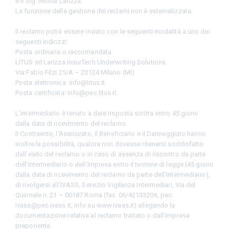
è il Sig. Nicola Larizza.
La funzione della gestione dei reclami non è esternalizzata.
Il reclamo potrà essere inviato con le seguenti modalità a uno dei
seguenti indirizzi:
Posta ordinaria o raccomandata
LITUS srl Larizza InsurTech Underwriting Solutions
Via Fabio Filzi 25/A – 20124 Milano (MI)
Posta elettronica: info@litus.it
Posta certificata: info@pec.litus.it
L’intermediario è tenuto a dare risposta scritta entro 45 giorni
dalla data di ricevimento del reclamo.
Il Contraente, l’Assicurato, il Beneficiario e il Danneggiato hanno
inoltre la possibilità, qualora non dovesse ritenersi soddisfatto
dall’esito del reclamo o in caso di assenza di riscontro da parte
dell’Intermediario o dell’Impresa entro il termine di legge (45 giorni
dalla data di ricevimento del reclamo da parte dell’Intermediario),
di rivolgersi all’IVASS, Servizio Vigilanza Intermediari, Via del
Quirinale n. 21 – 00187 Roma (fax: 06/42133206, pec:
ivass@pec.ivass.it, info su www.ivass.it) allegando la
documentazione relativa al reclamo trattato o dall’impresa
preponente.