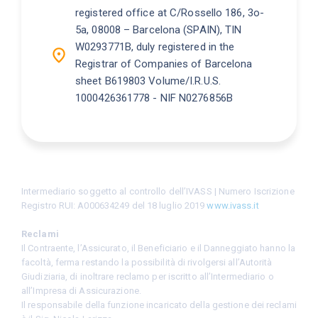
registered office at C/Rossello 186, 3o-
5a, 08008 – Barcelona (SPAIN), TIN
W0293771B, duly registered in the
Registrar of Companies of Barcelona
sheet B619803 Volume/I.R.U.S.
1000426361778 - NIF N0276856B
Intermediario soggetto al controllo dell’IVASS | Numero Iscrizione
Registro RUI: A000634249 del 18 luglio 2019
www.ivass.it
Reclami
Il Contraente, l’Assicurato, il Beneficiario e il Danneggiato hanno la
facoltà, ferma restando la possibilità di rivolgersi all’Autorità
Giudiziaria, di inoltrare reclamo per iscritto all’Intermediario o
all’Impresa di Assicurazione.
Il responsabile della funzione incaricato della gestione dei reclami